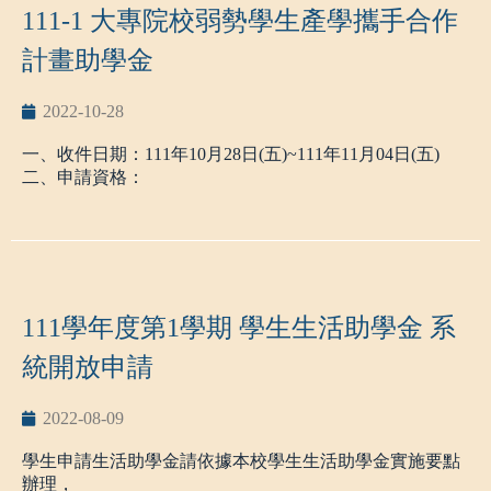
111-1 大專院校弱勢學生產學攜手合作
計畫助學金
2022-10-28
一、收件日期：111年10月28日(五)~111年11月04日(五)
二、申請資格：
1.限產學攜手合作計畫學生。
2.家庭各類年所得合計在70萬以下。
三、應繳文件
1.
大專院校弱勢學生產學攜手合作計畫助學金申請表
。
2.學生本人及關係人（父親、母親、已婚者含配偶或因法
111學年度第1學期 學生生活助學金 系
律行為而產生之其他法定監護人）最近三個月內『戶籍謄
本』正本，記事欄不得省略。
統開放申請
3.若申請合格後獎助金匯款帳戶，以學生在學校現有帳戶
優先，若有二個帳戶以上(含)則由承辦單位決定(第一順位
2022-08-09
銀行:台企銀)。
學生申請生活助學金請依據本校學生生活助學金實施要點
※有需要申請助學金的同學請統一轉交給班代，
辦理，
請班代在11/4 17:00以前將同學們的資料拿到建工系辦繳交