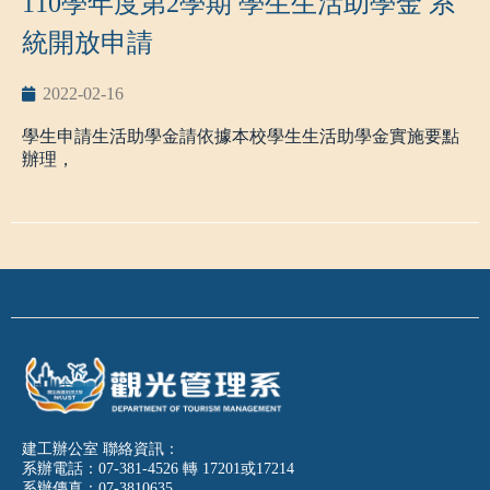
110學年度第2學期 學生生活助學金 系
生。
1.符合申請資格者，提出成績單或證書以備查驗。
１.學生未婚者：未成年與其法定代理人合計；已成年與其
統開放申請
父母合計。
2.需具參加本社公益活動及對扶輪社之文化具有高度興趣
２.學生已婚者：與其配偶合計。
者。
2022-02-16
３.學生離婚或配偶死亡者：未其本人之所得總額。
４.其他特殊條件：上開學生因父母離婚、遺棄或其他特殊
3.獎學金：每名每月新臺幣一萬元整，於本社月例會中頒
學生申請生活助學金請依據本校學生生活助學金實施要點
因素，與父母或法定代理人合計顯失公平者，
發，期間為10個月。
辦理，
得敘明理由，並檢具相關文件資料，經學校審查認定後，
4.獎學金得獎人，需參加高科大扶青社及參與高科大扶輪
該父母或法定代理人免予合計。
以下為申請說明。
社公益活動並擔任志工。
三、檢附資料：
一、
申請資格：具中華民國國籍，符合低收入戶、中低收
詳細獎學金設置辦法請查看附檔
高雄市高科大扶輪社111學
入戶
填寫申請表
大專院校弱勢學生產學攜手合作計畫助
年度獎學金設置辦法
學金申請表1100930
或弱勢學生助學計畫助學金資格及前一學期學業成績平均
郵件地址:高雄市左營區文學路324號10樓之1(高科大扶輪
達
60
分以上。
並檢附三個月內戶籍謄本正本(含學生及父母，已婚
社)
者需含配偶，且記事欄不得省略)
二、助學金說明：核發每生參與生活服務學習期間每月
6
千
連絡電話:0903-004-929
元生活助學金
匯款帳戶影本。
E-mail:rc.nkust@gmail.com
服務學習時數每週不得超過
8
小時，每月不超過
30
小時。助
請申請同學在截止日前將資料送達燕巢觀光系系辦
學金分三次核發。
建工辦公室 聯絡資訊：
報名期限:111年09月30日(五)止 (郵戳為憑)
系辦電話：07-381-4526 轉 17201或17214
以利統整申辦，謝謝
!
三、
學生生活助學金實施要點及系統操作說明
系辦傳真：07-3810635