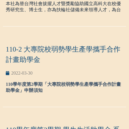
有專職工作、以在職身分報考者。
本社為替台灣社會拔擢人才暨獎勵協助國立高科大在校優
秀研究生、博士生，亦為扶輪社儲備未來領導人才，為台
錄取當學年度休學、保留入學資格或未完成註冊者。
灣涉及而世界貢獻，特訂定優秀學生獎學金作業辦法。
已領有退休俸或經查不符資格者。
申請資格：
已領有其他獎助學金或津貼者。(參與計畫之研究津
1.具本國國籍及本校正式學籍之在校學生。
貼不再此限)
2.前學期操性成績平均八十分以上。
110-2 大專院校弱勢學生產學攜手合作
詳細辦法請查看附檔
國科會培育優秀博士生獎學金
3.前學期學業平均成績，研究生應達85分以上、其餘學制
計畫助學金
80分以上，並在全班成績前5%者。
聯絡人:
2022-03-30
4.新生第一學期不受成績限制。
研發處專案推動辦公室林怡君小姐07-3814526#12752
5.各學籍專班及進修部學生不予受理。
110
學年度第2
學期「大專院校弱勢學生產學攜手合作計畫
助學金」申辦須知
獎學金種類、額度原則與條件：
申請時間：自
111
年03
月3
0日至04
月
08
日
(一)碩士班在校獎學金：碩二生(含)以上符合以下條件，經
審核通過者，錄取一名，備取若干名。
一、申請時間：自110年03月30日(三)至04月08日(五)截
止。
(二)博士班在校獎學金：符合以下條件者，經審核通過
二、申請資格：符合家庭年收入70萬以下之產攜專班學
者，錄取一名，備取若干名。