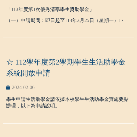
650萬以下)
「113年度第1次優秀清寒學生獎助學金」
(三) 前一學期學業成績平均達六十分以上(含)。(新生則以
入學資格證明，並由各單位審核)。
（一）申請期間：即日起至113年3月25日（星期一）17：
(四) 除須符合前三款規定外，各單位如另有相關規定者，
00止。
得從其規定。
（二）申請資格：國立高雄科技大學日間部在學學生同時
領取生活助學金之同學需參與生活服務學習，每月服務時
符合下列兩項資格者，得經班導師、系主任或本會董事、
數由用人單位自訂，惟每週不得超過八小時，每月不超過
監察人推薦提出申請。
三十小時。
1、家境清寒，刻苦上進者。
經核准參加生活助學的學生，應由該單位予以考核，有下
2、班排名為全班前百分之十（ ≤ 10 % ）者。
☆ 112學年度第2學期學生生活助學金
列情形之一時，各單位應取消該生資格並停發助學金：
（三）獎助金額及名額：十位，每名獎助金額新臺幣一萬
(一) 服務或學習態度表現不佳者。
元整。
系統開放申請
(二) 休學、退或畢業者。
（四）敬請有意申請者於113年3月25日（星期一）17：00
(三) 因個人素取消申請者。
前備妥以下文件送至國立高雄科技大學研究發展處學術推
2024-02-06
三、申請方式：請至校務系統生活助學金管理系統申請
展組（建工校區）。
(
http://webap.nkust.edu.tw/nkust/index.html
)並上傳符合資格
1、優秀清寒學生獎助學金申請表。
學生申請生活助學金請依據本校學生生活助學金實施要點
之證明文件，點選申請服務單位，若有任何問題請洽申請
2、該學期在學證明及前一學期在學成績名次證明書。
辦理，以下為申請說明。
服務單位。
3、當年度縣市政府或鄉鎮市區公所開具之低收入戶、中低
四、學生生活助學金實施要點及系統操作說明，請詳見網
收入戶之證明。
一、112學年度第2學期生活助學金系統即日起啟用，至113
址
4、學生本人郵局或銀行存簿封面影本。
年2月23日下午17:00截止，有意願申請的學生，請儘早提
https://stu.nkust.edu.tw/p/412-1007-1314.php?Lang=zh-tw
三、檢附優秀清寒學生獎助學金辦法（如附件1）及申請表
出申請。
（如附件2）。