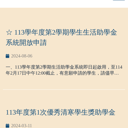
☆ 113學年度第2學期學生生活助學金
系統開放申請
2024-08-06
一、113學年度第2學期生活助學金系統即日起啟用，至114
年2月17日中午12:00截止，有意願申請的學生，請儘早提
出申請。
二、申請資格：
(一) 具中華民國國籍及本校正式學籍者。
(二) 符合下列其中一項資格之學生
低收入戶
中低收入戶
113年度第1次優秀清寒學生獎助學金
大專校院弱勢學生助學計畫助學金補助資格(須符合最近一
年家庭年所得90萬元以下、家庭應計列人口之利息所得合
2024-03-11
計2萬元以下及家庭應計列人口合計擁有不動產價值合計