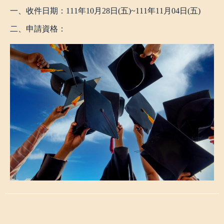
一、收件日期：111年10月28日(五)~111年11月04日(五)
二、申請資格：
1.限產學攜手合作計畫學生。
2.家庭各類年所得合計在70萬以下。
三、應繳文件
1.
大專院校弱勢學生產學攜手合作計畫助學金申請表
。
2.學生本人及關係人（父親、母親、已婚者含配偶或因法
律行為而產生之其他法定監護人）最近三個月內『戶籍謄
本』正本，記事欄不得省略。
3.若申請合格後獎助金匯款帳戶，以學生在學校現有帳戶
優先，若有二個帳戶以上(含)則由承辦單位決定(第一順位
銀行:台企銀)。
※有需要申請助學金的同學請統一轉交給班代，
請班代在11/4 17:00以前將同學們的資料拿到建工系辦繳交