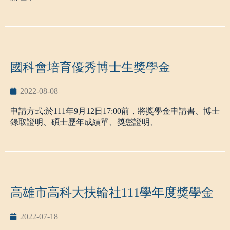
以下為申請說明。
一、
申請資格：具中華民國國籍，符合低收入戶、中低收
入戶
或弱勢學生助學計畫助學金資格及前一學期學業成績平均
國科會培育優秀博士生獎學金
達
60
分以上。
2022-08-08
二、助學金說明：核發每生參與生活服務學習期間每月
6
千
元生活助學金
申請方式:於111年9月12日17:00前，將獎學金申請書、博士
服務學習時數每週不得超過
8
小時，每月不超過
30
小時。助
錄取證明、碩士歷年成績單、獎懲證明、
學金分三次核發。
研究計畫書及曾發表之論文、專利或參與全國性比賽等資
三、
學生生活助學金實施要點及系統操作說明
料，送至研發處專案推動辦公室辦理。
請詳見網址
HTTPS://STU.NKUST.EDU.TW/P/412-1007-
申請資格:
1314.PHP?LANG=ZH-TW
本校111學年度博士班一年級新生。(不含大陸、香港及澳
高雄市高科大扶輪社111學年度獎學金
備註
:
申請截止日為
111
年
09
月
16
日下午
17
點為止，逾時不
門學生)
候。
2022-07-18
有下列情形之一者，亦不得申請: