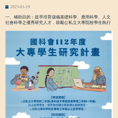
建工校區綜合業務承辦人員：藍旭成老師 分機#51204
2023-01-19
二、助學金說明：核發每生參與生活服務學習期間每月
6
千
元生活助學金
申請表附件如下：
一、補助目的：提早培育儲備基礎科學、應用科學、人文
大專院校弱勢學生產學攜手合作計畫助學金申請表
服務學習時數每週不得超過
8
小時，每月不超過
30
小時。助
社會科學之優秀研究人才，鼓勵公私立大專院校學生執行
學金分三次核發。
研究計畫，俾儘早接受研究訓練，體驗研究活動、學習研
究方法，並加強實驗、實作之能力。
三、
學生生活助學金實施要點及系統操作說明
二、審查重點：包括研究主題之重要性、研究方法及步驟
之可行性、學生相關學科成績、指導教授學術研究及指導
請詳見網址
HTTPS://STU.NKUST.EDU.TW/P/412-1007-
能力等。
1314.PHP?LANG=ZH-TW
申請日期：即日起~112年2月20日止
備註
:
申請截止日為
112
年
02
月20
日下午
17
點為止，逾時不
候。
申請資格：
1.公私立大學院校二年級（含學士後學系一年級、科技大
學或技術學院二年制一年級）以上在學學生。但不包括碩
士班及博士班研究生。
2.公私立專科學校五專制三年級以上或二專制一年級以上
在學學生。
研究期間： 112年7月1日~113年2月29日，共8個月。
詳細內容請洽：