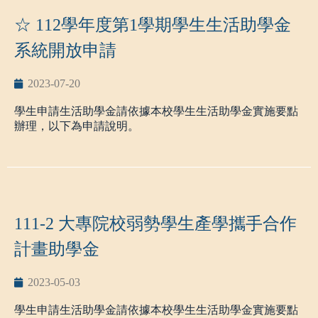
二、
申請資格：具中華民國國籍及本校正式學籍，且符合
四、如有相關疑義，請洽本案承辦人：陳萱瑜小姐，電
☆ 112學年度第1學期學生生活助學金
低收入戶、中低收入戶
或弱勢學生助學計畫助學金資格及
話：07-3814526#12723，E-mail：xuanyu@nkust.edu.tw。
前一學期學業成績平均達
60
分以上。
系統開放申請
附件1_本會優秀清寒學生獎助學金辦法-113.1.8修正
三、助學金說明：核發每生參與生活服務學習期間每月
6
千
附件2_優秀清寒學生獎助學金申請表
元生活助學金，
服務學習時數每週不得超過
8
小時，每月不
2023-07-20
超過
30
小時。
學生申請生活助學金請依據本校學生生活助學金實施要點
四、申請方式：請至校務系統生活助學金管理系統申請
辦理，以下為申請說明。
(
http://webap.nkust.edu.tw/nkust/index.html
)並上傳符合資格
之證明文件，點選申請服務單位，若有任何問題請洽申請
一、112學年度第1學期生活助學金系統即日起啟用，至112
服務單位。
年9月7日截止，有意願申請的學生，請儘早提出申請。
五、
學生生活助學金實施要點及系統操作說明，
請詳見網
二、
申請資格：具中華民國國籍及本校正式學籍，且符合
址
https://stu.nkust.edu.tw/p/412-1007-1314.php?Lang=zh-
低收入戶、中低收入戶
或弱勢學生助學計畫助學金資格及
111-2 大專院校弱勢學生產學攜手合作
tw
前一學期學業成績平均達
60
分以上。
計畫助學金
三、助學金說明：核發每生參與生活服務學習期間每月
6
千
元生活助學金，
服務學習時數每週不得超過
8
小時，每月不
超過
30
小時。
2023-05-03
四、申請方式：請至校務系統生活助學金管理系統申請
學生申請生活助學金請依據本校學生生活助學金實施要點