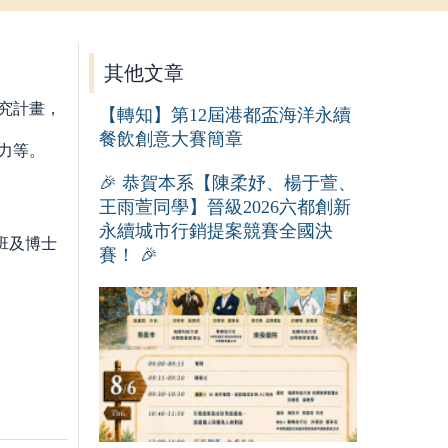
其他文章
究計畫，
【轉知】第12屆港都盃海洋永續
餐飲創意大賽簡章
力等。
🎉 恭賀本系【陳柔妤、楊于萱、
王雨萱同學】晉級2026六都創新
永續城市行銷提案競賽全國決
班及博士
賽！ 🎉