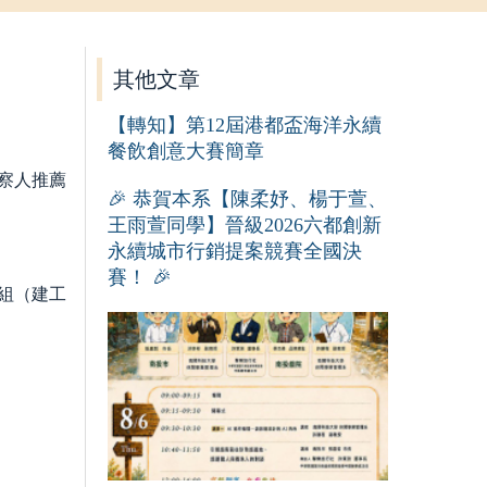
其他文章
【轉知】第12屆港都盃海洋永續
餐飲創意大賽簡章
察人推薦
🎉 恭賀本系【陳柔妤、楊于萱、
王雨萱同學】晉級2026六都創新
永續城市行銷提案競賽全國決
賽！ 🎉
展組（建工