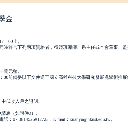
學金
7：00止。
同時符合下列兩項資格者，得經班導師、系主任或本會董事、監
一萬元整。
17：00前備妥以下文件送至國立高雄科技大學研究發展處學術推
。
、中低收入戶之證明。
申請表（如附件2）。
526#12723，E-mail：xuanyu@nkust.edu.tw。