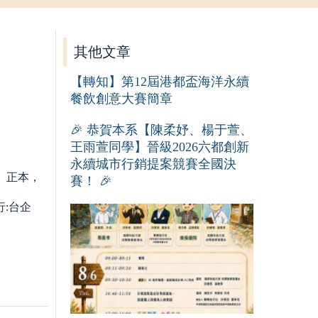
其他文章
【轉知】第12屆港都盃海洋永續
餐飲創意大賽簡章
🎉 恭賀本系【陳柔妤、楊于萱、
王雨萱同學】晉級2026六都創新
永續城市行銷提案競賽全國決
』正本，
賽！ 🎉
:台企