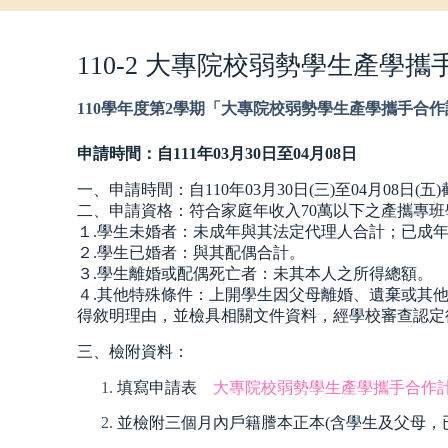
110-2 大專院校弱勢學生產學
110
學年度第2
學期「大專院校弱勢學生產學攜手合作
申請時間：自
111
年03
月3
0日至04
月
08
日
一、申請時間：自110年03月30日(三)至04月08日(五
二、申請資格：符合家庭年收入70萬以下之產攜專班
１.學生未婚者：未成年與其法定代理人合計；已成
２.學生已婚者：與其配偶合計。
３.學生離婚或配偶死亡者：未其本人之所得總額。
４.其他特殊條件：上開學生因父母離婚、遺棄或其
得敘明理由，並檢具相關文件資料，經學校審查認定
三、檢附資料：
填寫申請表
大專院校弱勢學生產學攜手合作計畫
並檢附三個月內戶籍謄本正本(含學生及父母，