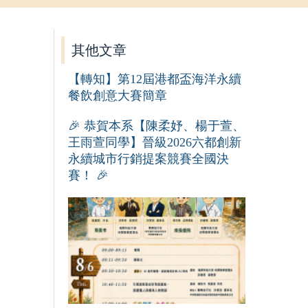
其他文章
【轉知】第12屆港都盃海洋永續
餐飲創意大賽簡章
🎉 恭賀本系【陳柔妤、楊于萱、
王雨萱同學】晉級2026六都創新
永續城市行銷提案競賽全國決
賽！ 🎉