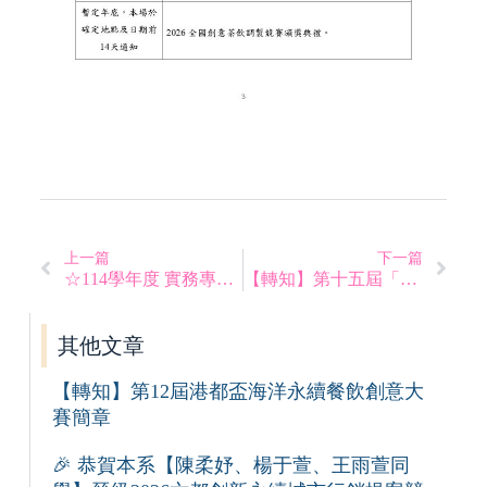
上一篇
下一篇
☆114學年度 實務專題發表會 重要公告
【轉知】第十五屆「城鄉旅遊・綠色饗宴」旅遊行程設計全國競賽
其他文章
【轉知】第12屆港都盃海洋永續餐飲創意大
賽簡章
🎉 恭賀本系【陳柔妤、楊于萱、王雨萱同