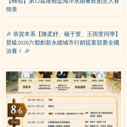
【轉知】第12屆港都盃海洋永續餐飲創意大賽
簡章
🎉 恭賀本系【陳柔妤、楊于萱、王雨萱同學】
晉級2026六都創新永續城市行銷提案競賽全國
決賽！ 🎉