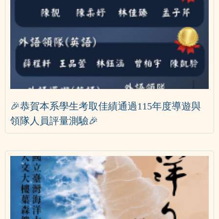
🎉恭賀本系學生考取佳績通過115年度導遊與
領隊人員評量測驗🎉