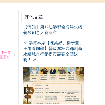
其他文章
【轉知】第12屆港都盃海洋永續
餐飲創意大賽簡章
🎉 恭賀本系【陳柔妤、楊于萱、
王雨萱同學】晉級2026六都創新
下一篇
永續城市行銷提案競賽全國決
 招募中
賽！ 🎉