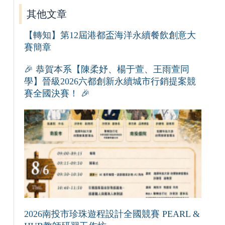
其他文章
【轉知】第12屆港都盃海洋永續餐飲創意大
賽簡章
🎉 恭賀本系【陳柔妤、楊于萱、王雨萱同
學】晉級2026六都創新永續城市行銷提案競
賽全國決賽！ 🎉
2026南投市珍珠遊程設計全國競賽 PEARL &