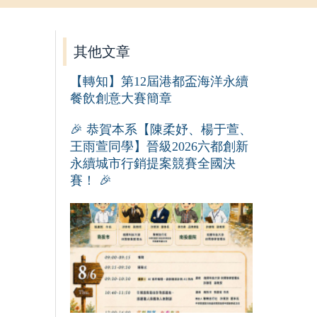
其他文章
【轉知】第12屆港都盃海洋永續
餐飲創意大賽簡章
🎉 恭賀本系【陳柔妤、楊于萱、
王雨萱同學】晉級2026六都創新
永續城市行銷提案競賽全國決
賽！ 🎉