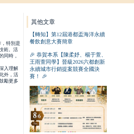
其他文章
【轉知】第12屆港都盃海洋永續
餐飲創意大賽簡章
作，特別是
技術。活
🎉 恭賀本系【陳柔妤、楊于萱、
的同時，
王雨萱同學】晉級2026六都創新
深入理解
永續城市行銷提案競賽全國決
此外，活
賽！ 🎉
鼓勵更多