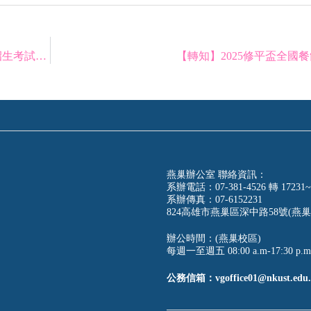
☆114學年度 觀光管理系觀光與餐旅管理碩士班 招生考試面試時間表
【轉知】2025修平盃全國
燕巢辦公室 聯絡資訊：
系辦電話：07-381-4526 轉 17231~
系辦傳真：07-6152231
824高雄市燕巢區深中路58號(燕巢
辦公時間：(燕巢校區)
每週一至週五 08:00 a.m-17:30 p.m
公務信箱：vgoffice01@nkust.edu.