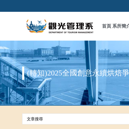
首頁
系所簡
(轉知)2025全國創意永續烘焙