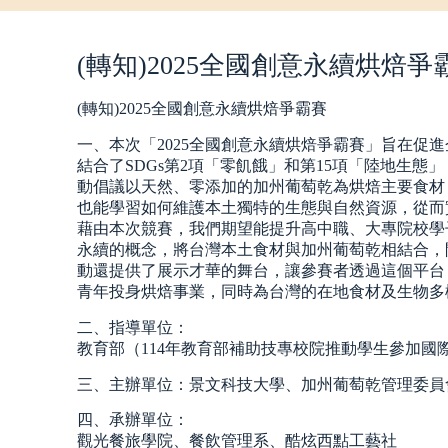
(轉知)2025全國創意永續烘焙爭
(轉知)2025全國創意永續烘焙爭霸賽
一、本次「2025全國創意永續烘焙爭霸賽」旨在促
結合了SDGs第2項「零飢餓」和第15項「陸地生
動倡議以天然、零添加的加州葡萄乾為烘焙主要食材
也能學習如何維護本土獨特的生態與自然資源，從而
藉由本次競賽，我們期望能提升高中職、大專院校學
永續的概念，將台灣本土食材與加州葡萄乾相結合，
動還提供了展示才華的舞台，讓參賽者透過這個平台
青年投身烘焙事業，同時為台灣的在地食材及生物多
二、指導單位：
教育部（114年教育部補助技專校院推動學生參加國
三、主辦單位：景文科技大學、加州葡萄乾管理委員
四、承辦單位：
觀光餐旅學院、餐飲管理系、酷炫西點工藝社