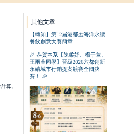
其他文章
【轉知】第12屆港都盃海洋永續
餐飲創意大賽簡章
🎉 恭賀本系【陳柔妤、楊于萱、
王雨萱同學】晉級2026六都創新
永續城市行銷提案競賽全國決
賽！ 🎉
分計算。