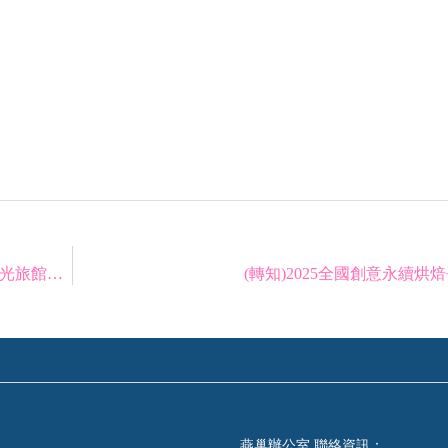
本系 楊淑美同學 榮獲2025第二屆台灣觀光金獎 觀光旅館及旅館業從業人員
(轉知)2025全國創意永續烘
燕巢辦公室 聯絡資訊：