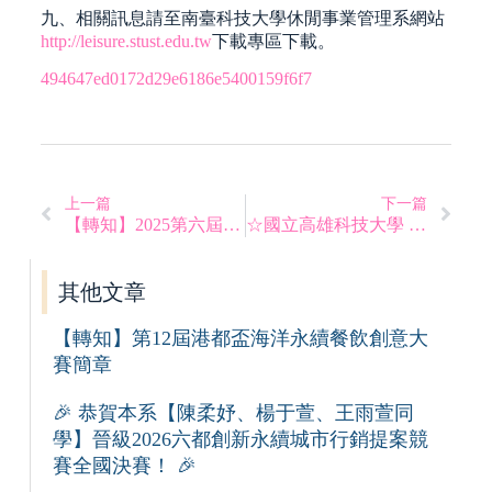
九、相關訊息請至南臺科技大學休閒事業管理系網站
http://leisure.stust.edu.tw
下載專區下載。
494647ed0172d29e6186e5400159f6f7
上一篇
下一篇
【轉知】2025第六屆全國綠色旅遊微電影大賽
☆國立高雄科技大學 113學年度第2學期開學須知
其他文章
【轉知】第12屆港都盃海洋永續餐飲創意大
賽簡章
🎉 恭賀本系【陳柔妤、楊于萱、王雨萱同
學】晉級2026六都創新永續城市行銷提案競
賽全國決賽！ 🎉