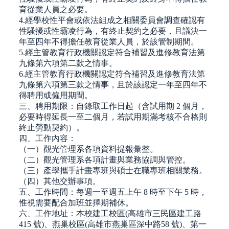
育從業人員之必要。
4.經學校性平會或依法組成之相關委員會調查確認有
性騷擾或性霸凌行為，有終止契約之必要，且議決一
年至四年不得擔任教育從業人員，於該管制期間。
5.經主管教育行政機關認定符合補習及進修教育法第
九條第六項第二款之情事。
6.經主管教育行政機關認定符合補習及進修教育法第
九條第六項第三款之情事，且於該認定一年至四年不
得聘用或僱用期間。
三、聘用期限：自錄取工作日起（含試用期 2 個月，
必要時得延長一至二個月，若試用期滿考核不合格則
終止勞動契約）。
四、工作內容：
（一）觀光管理系各項資料提報彙整。
（二）觀光管理系各項計畫與業務協調與管控。
（三）產學攜手計畫專班與碩士在職專班相關業務。
（四）其他交辦事項。
五、工作時間：每週一至週五上午 8 時至下午 5 時，
惟視需要配合加班並擇期補休。
六、工作地址：本校建工校區(高雄市三民區建工路
415 號)、燕巢校區(高雄市燕巢區深中路58 號)、第一