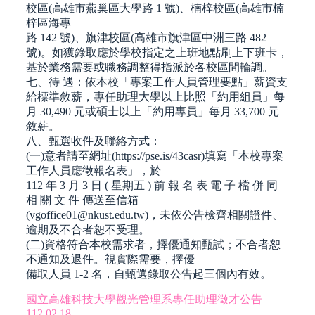
校區(高雄市燕巢區大學路 1 號)、楠梓校區(高雄市楠
梓區海專
路 142 號)、旗津校區(高雄市旗津區中洲三路 482
號)。如獲錄取應於學校指定之上班地點刷上下班卡，
基於業務需要或職務調整得指派於各校區間輪調。
七、待 遇：依本校「專案工作人員管理要點」薪資支
給標準敘薪，專任助理大學以上比照「約用組員」每
月 30,490 元或碩士以上「約用專員」每月 33,700 元
敘薪。
八、甄選收件及聯絡方式：
(一)意者請至網址(https://pse.is/43casr)填寫「本校專案
工作人員應徵報名表」，於
112 年 3 月 3 日 ( 星期五 ) 前 報 名 表 電 子 檔 併 同
相 關 文 件 傳送至信箱
(vgoffice01@nkust.edu.tw)，未依公告檢齊相關證件、
逾期及不合者恕不受理。
(二)資格符合本校需求者，擇優通知甄試；不合者恕
不通知及退件。視實際需要，擇優
備取人員 1-2 名，自甄選錄取公告起三個內有效。
國立高雄科技大學觀光管理系專任助理徵才公告
112.02.18