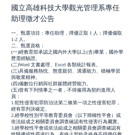
國立高雄科技大學觀光管理系專任
助理徵才公告
一、甄選項目：專任助理，擇優正取 1 人；擇優備取
1-2 人。
二、甄選資格：
(一)經教育部承認之國內外大學以上(含)畢業，國外學
歷需經驗證。
(二)Word 文書處理、Excel 各類統計報表。
(三)具備服務熱忱、態度親切、溝通能力、積極學習
與敬業精神。
(四)備數位行銷與社群媒體經營能力。
(五)曾有下列情事之一者，不得僱用為契約進用人
員：
1.犯性侵害犯罪防治法第二條第一項之性侵害犯罪，
經有罪判決確定。
2.經學校性別平等教育委員會（以下簡稱性平會）或
依法組成之相關委員會調查確認有性侵害行為屬實。
3.經學校性平會或依法組成之相關委員會調查確認有
性騷擾或性霸凌行為，有終止契約及終身不得擔任教