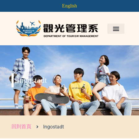
English
Ingostadt
回到首頁
Ingostadt