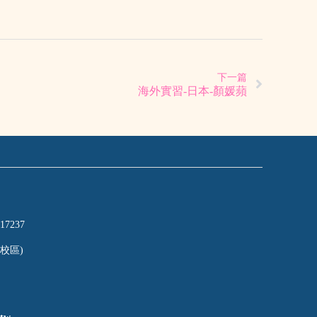
下一篇
海外實習-日本-顏媛蘋
17237
校區)