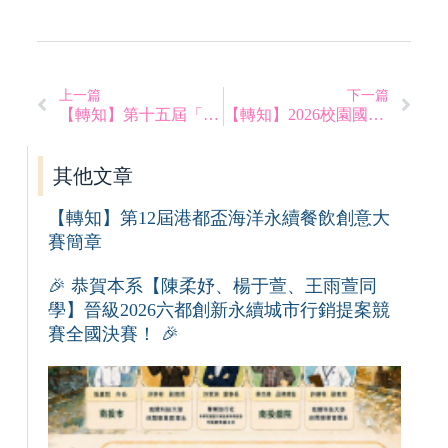
上一篇
下一篇
【轉知】第十五屆「城鄉旅遊・綠色饗宴」旅遊行程設計全國競賽
【轉知】2026校園國際金旅獎旅遊行程設計競賽
其他文章
【轉知】第12屆港都盃海洋永續餐飲創意大
賽簡章
🎉 恭賀本系【陳柔妤、楊于萱、王雨萱同
學】晉級2026六都創新永續城市行銷提案競
賽全國決賽！ 🎉