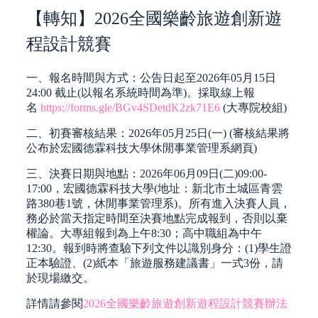
【轉知】2026全國樂齡旅遊創新遊
程設計競賽
一、報名時間與方式：公告日起至2026年05月15日
24:00 截止(以報名系統時間為準)。採取線上報
名
https://forms.gle/BGv4SDetdK2zk71E6
(大專院校組)
二、初賽審核結果：2026年05月25日(一) (審核結果將
公布於宏國德霖科技大學休閒事業管理系網頁)
三、決賽日期與地點：2026年06月09日(二)09:00-
17:00，宏國德霖科技大學(地址：新北市土城區青雲
路380巷1號，休閒事業管理系)。所有進入決賽人員，
務必於當天指定時間至決賽地點完成報到，否則以棄
權論。大專組報到為上午8:30；高中職組為中午
12:30。報到時將查驗下列文件以識別身分：(1)學生證
正本驗證、(2)紙本「旅遊服務建議書」一式3份，請
於現場繳交。
詳情請參閱
2026全國樂齡旅遊創新遊程設計競賽辦法