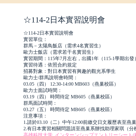
☆114-2日本實習說明會
☆114-2日本實習說明會
實習單位：
群馬－太陽鳥飯店（需求4名實習生）
歐力士飯店（需求若干名實習生）
實習期間：115年7月左右，出國1年（115-1學期出發
實習待遇：依照合約規定
招募對象：對日本實習有興趣的觀光系學生
歐力士/群馬說明會時間：
03.05（四） 12:30-14:00 MB603（燕巢校區）
歐力士面試時間：
03.19（四） 時間待定 MB605（燕巢校區）
群馬面試時間：
03.27（五） 時間待定 MB605（燕巢校區）
注意事項：
1.請於03.10（二）中午12:00前繳交日文履歷表
2.有日本實習相關問題請至燕巢系辦找助理家琪（分機1
高雄科技大学_インターンシップエントリーシート(