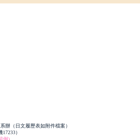
）
至燕巢系辦（日文履歷表如附件檔案）
7233）
範例)