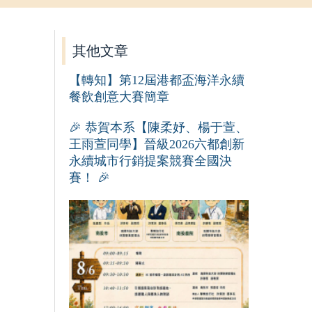
其他文章
【轉知】第12屆港都盃海洋永續
餐飲創意大賽簡章
🎉 恭賀本系【陳柔妤、楊于萱、
王雨萱同學】晉級2026六都創新
永續城市行銷提案競賽全國決
賽！ 🎉