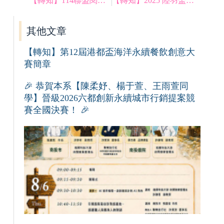
【轉知】114聯盟閱讀推廣-E遊永續
【轉知】2025 陸羽盃客家茶飲暨茶餐料理競賽
其他文章
【轉知】第12屆港都盃海洋永續餐飲創意大
賽簡章
🎉 恭賀本系【陳柔妤、楊于萱、王雨萱同
學】晉級2026六都創新永續城市行銷提案競
賽全國決賽！ 🎉