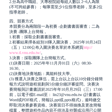
2.分為高中職組、大專校院組每組人數以 2~6人為限
(不可跨組參賽）；每隊需至少1位指導老師，至多2位
指導老師 。
四、競賽方式
本競賽分為兩階段一為初賽 -企劃書書面審查；二為
決賽 -團隊上台簡報 。
1.初賽：採取企劃書書面審查。
2.初審結果擇各組別10隊入圍決賽， 2025年10月24日
（五 ）12:00公布入圍決賽名單於本系網頁
http://
www.tl.vnu.edu.tw/
。
3.決賽：採取團隊上台簡報方式。
(1)決賽日期：2025年年11月月01日（六）08:30-
16:30。。
(2)決賽地決賽地點：萬能科技大學。
(3) 獲選入決賽之隊伍，需上台以上台以10分鐘分鐘簡
報方式說明遊程規劃與5分鐘分鐘評審提問。決賽決
賽簡報與計畫書請於2025年年10月月29日（三）17:00
前，以電子檔E-mail至： lin23@vnu.edu.tw (計畫書以
Word或PDF格式，簡報以.ppt或.pptx格式)，逾時繳交
即取消決賽參賽資格。決賽當日不得抽換及更改簡報
檔案，整體遊程作品內容不得涉及抄襲或沿用已公開