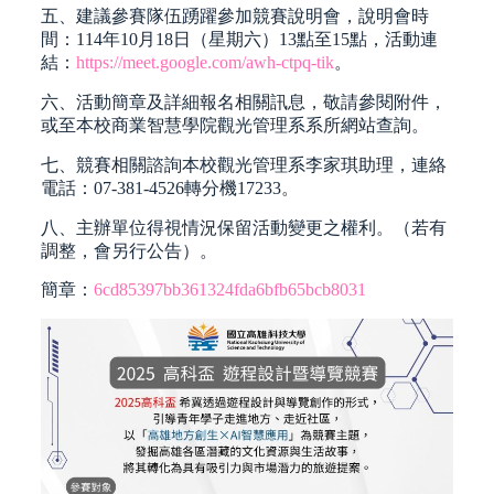
五、建議參賽隊伍踴躍參加競賽說明會，說明會時
間：114年10月18日（星期六）13點至15點，活動連
結：
https://meet.google.com/awh-ctpq-tik
。
六、活動簡章及詳細報名相關訊息，敬請參閱附件，
或至本校商業智慧學院觀光管理系系所網站查詢。
七、競賽相關諮詢本校觀光管理系李家琪助理，連絡
電話：07-381-4526轉分機17233。
八、主辦單位得視情況保留活動變更之權利。（若有
調整，會另行公告）。
簡章：
6cd85397bb361324fda6bfb65bcb8031