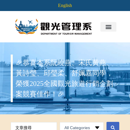
English
🎉恭喜本系阮曉燕、宋氏黃燕、
黃詩瑩、邱瑩柔、舒姵嘉同學，
榮獲2025全國觀光旅遊行銷企劃
案競賽佳作！🎉