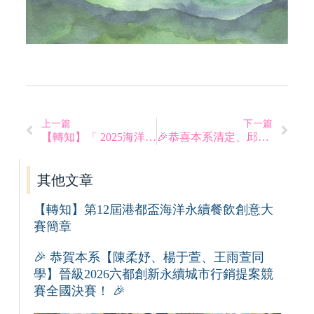
上一篇
下一篇
【轉知】「 2025海洋文化研究生論壇」徵稿啟事
🎉恭喜本系清定、邱子恩、陳子維同學，榮獲第十四屆「城鄉旅遊•綠色饗宴」旅遊行程設計全國競賽第二名！🎉
其他文章
【轉知】第12屆港都盃海洋永續餐飲創意大
賽簡章
🎉 恭賀本系【陳柔妤、楊于萱、王雨萱同
學】晉級2026六都創新永續城市行銷提案競
賽全國決賽！ 🎉