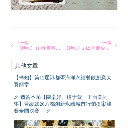
上一篇
下一篇
【轉知】114年度福興「長糯米」料理大賽
【轉知】2025年新尖兵說明會
其他文章
【轉知】第12屆港都盃海洋永續餐飲創意大
賽簡章
🎉 恭賀本系【陳柔妤、楊于萱、王雨萱同
學】晉級2026六都創新永續城市行銷提案競
賽全國決賽！ 🎉