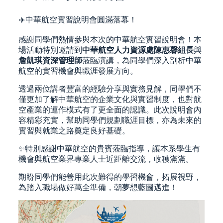
✈️中華航空實習說明會圓滿落幕！
感謝同學們熱情參與本次的中華航空實習說明會！本
場活動特別邀請到
中華航空人力資源處陳惠馨組長
與
詹凱琪資深管理師
蒞臨演講，為同學們深入剖析中華
航空的實習機會與職涯發展方向。
透過兩位講者豐富的經驗分享與實務見解，同學們不
僅更加了解中華航空的企業文化與實習制度，也對航
空產業的運作模式有了更全面的認識。此次說明會內
容精彩充實，幫助同學們規劃職涯目標，亦為未來的
實習與就業之路奠定良好基礎。
✨特別感謝中華航空的貴賓蒞臨指導，讓本系學生有
機會與航空業界專業人士近距離交流，收穫滿滿。
期盼同學們能善用此次難得的學習機會，拓展視野，
為踏入職場做好萬全準備，朝夢想藍圖邁進！