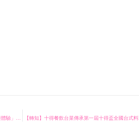
【轉知】2025「未來觀光產業發展：創新、永續與體驗」國際研討會徵稿
【轉知】十得餐飲台菜傳承第一屆十得盃全國台式料