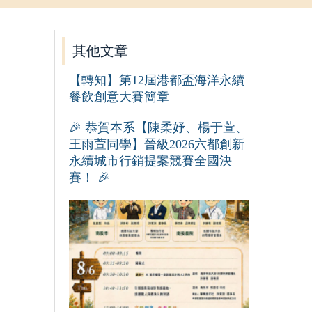
其他文章
【轉知】第12屆港都盃海洋永續
餐飲創意大賽簡章
🎉 恭賀本系【陳柔妤、楊于萱、
王雨萱同學】晉級2026六都創新
永續城市行銷提案競賽全國決
賽！ 🎉