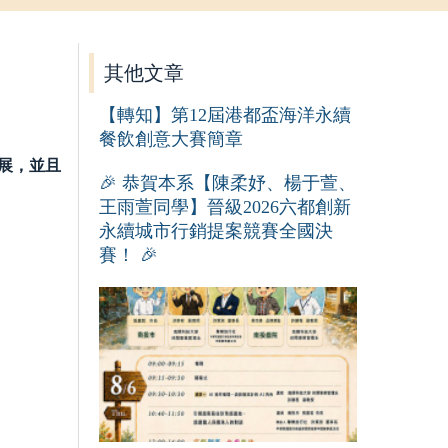
其他文章
【轉知】第12屆港都盃海洋永續
餐飲創意大賽簡章
展，並且
🎉 恭賀本系【陳柔妤、楊于萱、
王雨萱同學】晉級2026六都創新
永續城市行銷提案競賽全國決
賽！ 🎉