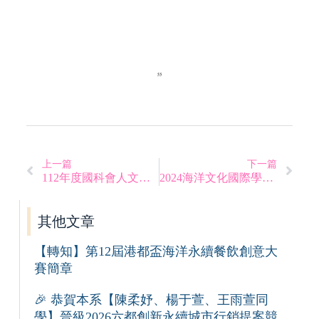
上一篇
下一篇
112年度國科會人文及社會科學研究發展處應用科學教育學門成果發表暨研習會
2024海洋文化國際學術研討會暨第十一屆東亞島嶼與海洋國際論壇
其他文章
【轉知】第12屆港都盃海洋永續餐飲創意大
賽簡章
🎉 恭賀本系【陳柔妤、楊于萱、王雨萱同
學】晉級2026六都創新永續城市行銷提案競