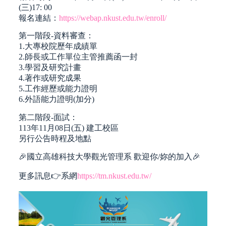
(三)17: 00
報名連結：
https://webap.nkust.edu.tw/enroll/
第一階段-資料審查：
1.大專校院歷年成績單
2.師長或工作單位主管推薦函一封
3.學習及研究計畫
4.著作或研究成果
5.工作經歷或能力證明
6.外語能力證明(加分)
第二階段-面試：
113年11月08日(五) 建工校區
另行公告時程及地點
🎉國立高雄科技大學觀光管理系 歡迎你/妳的加入🎉
更多訊息👉系網
https://tm.nkust.edu.tw/