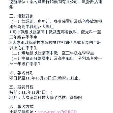
協辦單位：蓁蔇國際行銷顧問有限公司、凱撒飯店連
鎖
三、活動對象
（一）飲調組、房務組、餐桌佈置組及綠色餐飲海報
組分為高中職組及大專組
1.高中職組以就讀高中職及五專餐飲科、觀光科一至
三年級在學學生
2.大專組以就讀技專院校餐旅相關科系或五專四年級
以上之在學學生
（二）烘焙組以就讀高中職一至三年級在學學生
（三）中餐組分為國中組及高中職組，分別為各校一
至三年級在學學生
四、報名日期
即日起至113年10月20日(日)晚間23點止。
五、競賽日程
時間：113年11月4日(一)
地點：宏國德霖科技大學罕見樓、商學館
六、報名方式
比賽簡章網址：
https://reurl.cc/7pRRGD