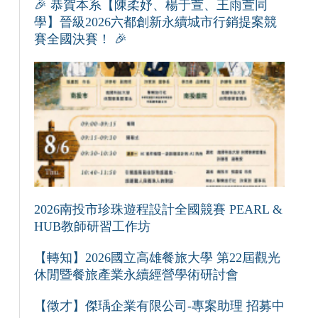
🎉 恭賀本系【陳柔妤、楊于萱、王雨萱同
學】晉級2026六都創新永續城市行銷提案競
賽全國決賽！ 🎉
2026南投市珍珠遊程設計全國競賽 PEARL &
HUB教師研習工作坊
【轉知】2026國立高雄餐旅大學 第22屆觀光
休閒暨餐旅產業永續經營學術研討會
【徵才】傑瑀企業有限公司-專案助理 招募中