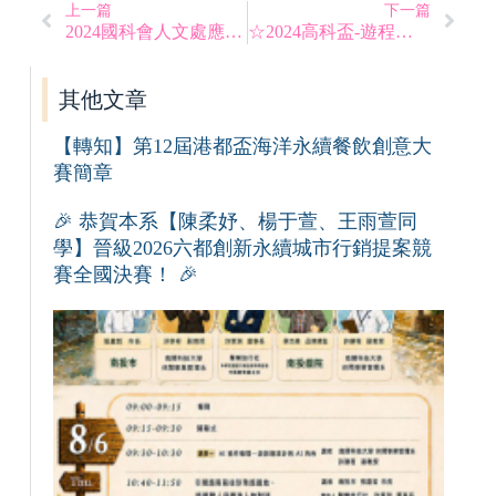
上一篇
下一篇
2024國科會人文處應用科教學門餐旅組sig增能研習
☆2024高科盃-遊程設計暨導覽競賽
其他文章
【轉知】第12屆港都盃海洋永續餐飲創意大
賽簡章
🎉 恭賀本系【陳柔妤、楊于萱、王雨萱同
學】晉級2026六都創新永續城市行銷提案競
賽全國決賽！ 🎉