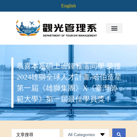
English
恭喜本系碩士班鍾雅濡同學 榮獲
2024雄獅全球人才計畫-哈伯造星
第一屆《雄獅集團》X《臺灣師
範大學》第一屆最佳學員獎！