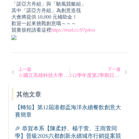
「諾亞方舟組」與「馳風競艇組」
其中「諾亞方舟組」為創意造筏
大會將提供 10,000 元補助金！
歡迎一起來挑戰創意哦～～～
競賽規程請看這裡
https://reurl.cc/97p4vn
上一篇
下一篇
☆國立高雄科技大學 112學年度第2學期開學須知
112學年度第2學期日間部/進修部課程初選、加退選時程
其他文章
【轉知】第12屆港都盃海洋永續餐飲創意大
賽簡章
🎉 恭賀本系【陳柔妤、楊于萱、王雨萱同
學】晉級2026六都創新永續城市行銷提案競