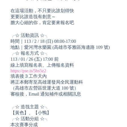
在這場活動，不只要比誰划得快
更要比誰造筏有創意～
膽大心細的你，肯定要來報名吧
╭☆ 活動資訊 ☆╮
時間｜113 / 2 / 18 (日) 08:00-17:00
地點｜愛河灣水樂園 (高雄市苓雅區海邊路 109 號)
╭☆ 報名方式 ☆╮
113 / 01 / 26 (五) 17:00 前
線上填寫報名表、上傳報名資料
https://pse.is/5hs5z2
填表後３工作天內
將正本郵寄至高雄運發局全民運動科
（高雄市左營區世運大道 100 號）
審核後，Email 通知補件或相關訊息
╭☆ 造筏主題 ☆╮
【黃色】、【小鴨】
╭☆ 活動分組 ☆╮
本次賽事分成