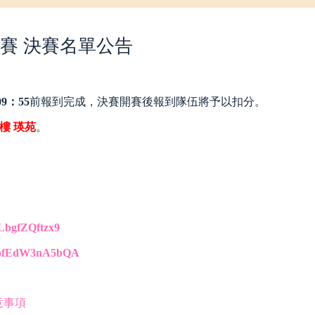
競賽 決賽名單公告
09：55
前報到完成，決賽開賽後報到隊伍將予以扣分。
樓 瑛苑
。
：
nLbgfZQftzx9
zKpfEdW3nA5bQA
意事項