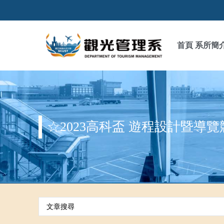
首頁
系所簡
☆2023高科盃 遊程設計暨導