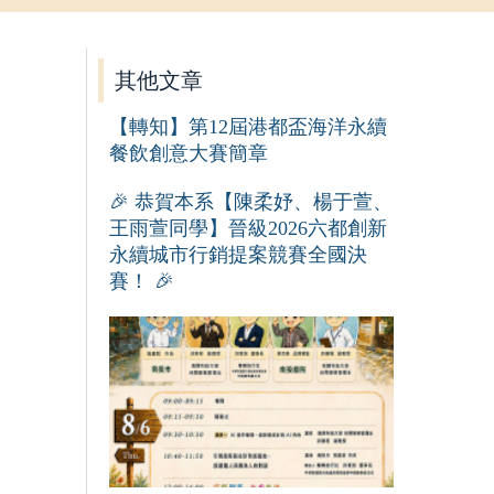
其他文章
【轉知】第12屆港都盃海洋永續
餐飲創意大賽簡章
🎉 恭賀本系【陳柔妤、楊于萱、
王雨萱同學】晉級2026六都創新
永續城市行銷提案競賽全國決
賽！ 🎉