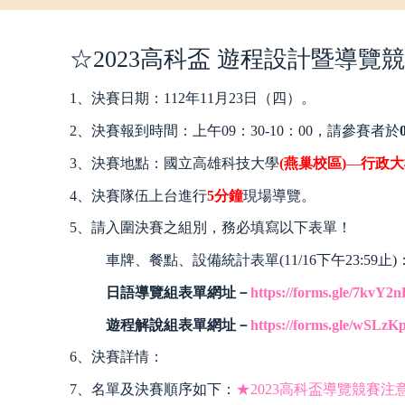
☆2023高科盃 遊程設計暨導覽
1、決賽日期：112年11月23日（四）。
2、決賽報到時間：上午09：30-10：00，請參賽者於
3、決賽地點：國立高雄科技大學
(燕巢校區)
—
行政大
4、決賽隊伍上台進行
5分鐘
現場導覽。
5、請入圍決賽之組別，務必填寫以下表單！
車牌、餐點、設備統計表單(11/16下午23:59止)
日語導覽組表單網址－
https://forms.gle/7kvY2
遊程解說組表單網址－
https://forms.gle/wSL
6、決賽詳情：
7、名單及決賽順序如下：
★2023高科盃導覽競賽注