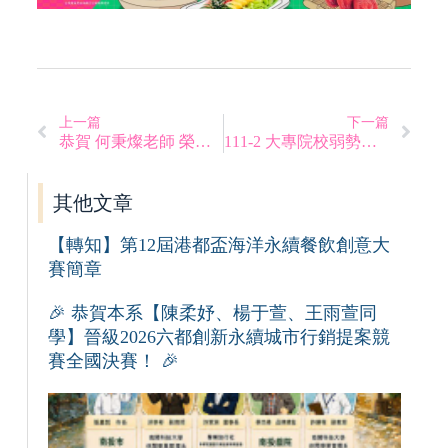
上一篇
下一篇
恭賀 何秉燦老師 榮升副教授
111-2 大專院校弱勢學生產學攜手合作計畫助學金
其他文章
【轉知】第12屆港都盃海洋永續餐飲創意大
賽簡章
🎉 恭賀本系【陳柔妤、楊于萱、王雨萱同
學】晉級2026六都創新永續城市行銷提案競
賽全國決賽！ 🎉