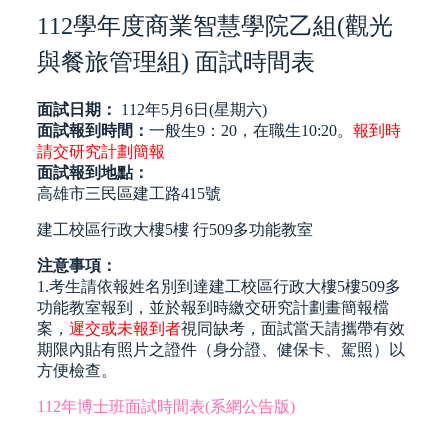
112學年度商業智慧學院乙組(觀光
與餐旅管理組) 面試時間表
面試日期：
112年5月6日(星期六)
面試報到時間：
一般生9：20，在職生10:20。
報到時
請交研究計劃簡報
面試報到地點：
高雄市三民區建工路415號
建工校區行政大樓5樓 行509多功能教室
注意事項：
1.考生請依報姓名別到達建工校區行政大樓5樓509多
功能教室報到，並於報到時繳交研究計劃畫簡報檔
案，
遲
交
或未報到者
視同缺考，面試當天請攜帶
有效
期限
內貼有照片之證件（身分證、健保卡、駕照）以
方便
檢查
。
112年博士班面試時間表(系網公告版)