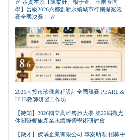
🎉 恭賀本系【陳柔妤、楊于萱、王雨萱同
學】晉級2026六都創新永續城市行銷提案競
賽全國決賽！ 🎉
2026南投市珍珠遊程設計全國競賽 PEARL &
HUB教師研習工作坊
【轉知】2026國立高雄餐旅大學 第22屆觀光
休閒暨餐旅產業永續經營學術研討會
【徵才】傑瑀企業有限公司-專案助理 招募中