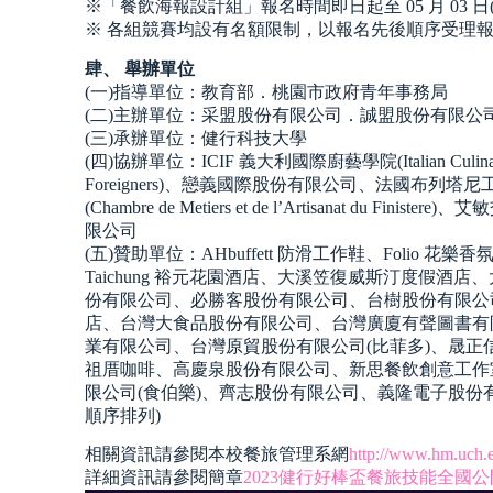
※「餐飲海報設計組」報名時間即日起至 05 月 03 日
※ 各組競賽均設有名額限制，以報名先後順序受理
肆、 舉辦單位
(一)指導單位：教育部．桃園市政府青年事務局
(二)主辦單位：采盟股份有限公司．誠盟股份有限公
(三)承辦單位：健行科技大學
(四)協辦單位：ICIF 義大利國際廚藝學院(Italian Culinary In
Foreigners)、戀義國際股份有限公司、法國布列塔
(Chambre de Metiers et de l’Artisanat du Finistere
限公司
(五)贊助單位：AHbuffett 防滑工作鞋、Folio 花樂香氛髮品
Taichung 裕元花園酒店、大溪笠復威斯汀度假酒店
份有限公司、必勝客股份有限公司、台樹股份有限公
店、台灣大食品股份有限公司、台灣廣廈有聲圖書有
業有限公司、台灣原貿股份有限公司(比菲多)、晟正
祖厝咖啡、高慶泉股份有限公司、新思餐飲創意工作
限公司(食伯樂)、齊志股份有限公司、義隆電子股份
順序排列)
相關資訊請參閱本校餐旅管理系網
http://www.hm.uch.
詳細資訊請參閱簡章
2023健行好棒盃餐旅技能全國