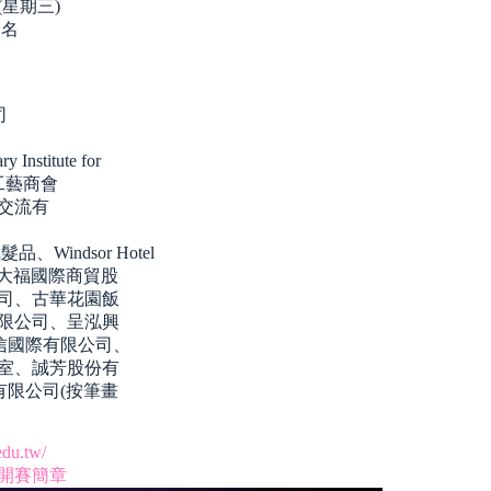
(星期三)
報名
司
stitute for
尼工藝商會
)、艾敏交流有
、Windsor Hotel
、大福國際商貿股
司、古華花園飯
限公司、呈泓興
信國際有限公司、
室、誠芳股份有
有限公司(按筆畫
edu.tw/
公開賽簡章