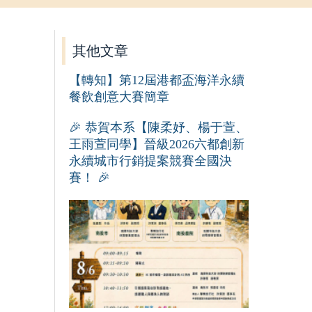
其他文章
【轉知】第12屆港都盃海洋永續
餐飲創意大賽簡章
🎉 恭賀本系【陳柔妤、楊于萱、
王雨萱同學】晉級2026六都創新
永續城市行銷提案競賽全國決
賽！ 🎉