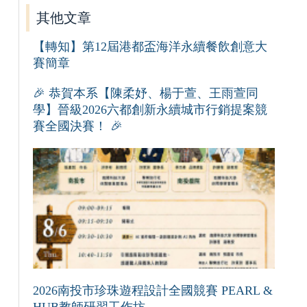
其他文章
【轉知】第12屆港都盃海洋永續餐飲創意大
賽簡章
🎉 恭賀本系【陳柔妤、楊于萱、王雨萱同
學】晉級2026六都創新永續城市行銷提案競
賽全國決賽！ 🎉
2026南投市珍珠遊程設計全國競賽 PEARL &